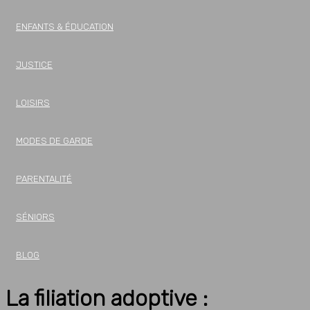
ENFANTS & ÉDUCATION
JUSTICE
LOISIRS
MODES DE GARDE
PARENTALITÉ
SÉNIORS
BLOG
La filiation adoptive :