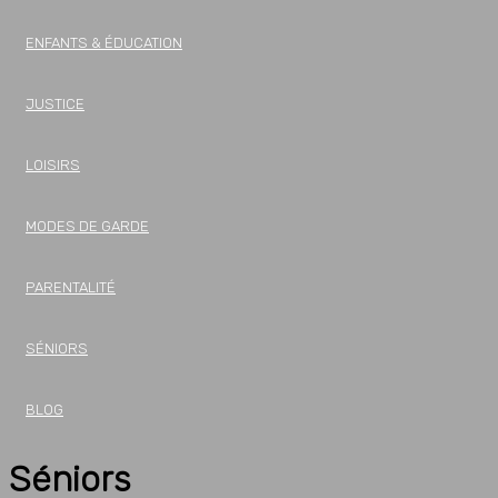
ENFANTS & ÉDUCATION
JUSTICE
LOISIRS
MODES DE GARDE
PARENTALITÉ
SÉNIORS
BLOG
Séniors