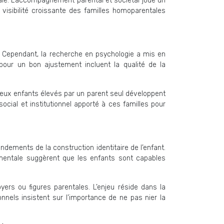
ale. L’accompagnement parental et sociétal joue un
a visibilité croissante des familles homoparentales
. Cependant, la recherche en psychologie a mis en
pour un bon ajustement incluent la qualité de la
eux enfants élevés par un parent seul développent
cial et institutionnel apporté à ces familles pour
ndements de la construction identitaire de l’enfant.
mentale suggèrent que les enfants sont capables
yers ou figures parentales. L’enjeu réside dans la
nels insistent sur l’importance de ne pas nier la