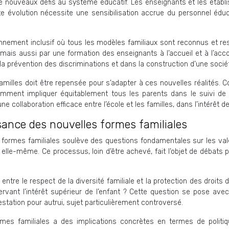
de nouveaux défis au système éducatif. Les enseignants et les établ
tte évolution nécessite une sensibilisation accrue du personnel éduca
nnement inclusif où tous les modèles familiaux sont reconnus et re
é, mais aussi par une formation des enseignants à l’accueil et à l’
s la prévention des discriminations et dans la construction d’une socié
 familles doit être repensée pour s’adapter à ces nouvelles réalités.
ment impliquer équitablement tous les parents dans le suivi de la
collaboration efficace entre l’école et les familles, dans l’intérêt de 
sance des nouvelles formes familiales
formes familiales soulève des questions fondamentales sur les valeu
le elle-même. Ce processus, loin d’être achevé, fait l’objet de débats 
entre le respect de la diversité familiale et la protection des droits 
rvant l’intérêt supérieur de l’enfant ? Cette question se pose ave
tation pour autrui, sujet particulièrement controversé.
rmes familiales a des implications concrètes en termes de politi