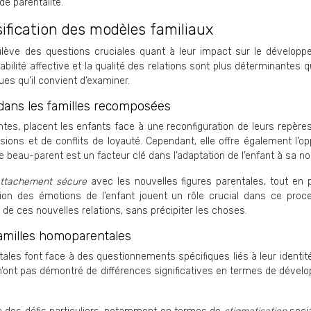
e parentalité.
ification des modèles familiaux
soulève des questions cruciales quant à leur impact sur le dévelo
tabilité affective et la qualité des relations sont plus déterminantes
es qu’il convient d’examiner.
dans les familles recomposées
es, placent les enfants face à une reconfiguration de leurs repères a
ns et de conflits de loyauté. Cependant, elle offre également l’opport
e beau-parent est un facteur clé dans l’adaptation de l’enfant à sa nou
ttachement sécure
avec les nouvelles figures parentales, tout en 
ion des émotions de l’enfant jouent un rôle crucial dans ce proc
de ces nouvelles relations, sans précipiter les choses.
familles homoparentales
les font face à des questionnements spécifiques liés à leur identité
n’ont pas démontré de différences significatives en termes de dével