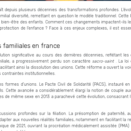
naît depuis plusieurs décennies des transformations profondes. L’év
lial diversifié, remettant en question le modèle traditionnel. Cette l
 au bien-être des enfants. Comment ces changements impactent-ils l
rotection de l’enfance ? Face à ces enjeux complexes, il est essen
s familiales en france
lution significative au cours des dernières décennies, reflétant le
amiliale, a progressivement perdu son caractère
sacro-saint
. La loi
ilitant ainsi la dissolution des unions. Cette réforme a ouvert la voi
contraintes institutionnelles.
es formes d’unions. Le Pacte Civil de Solidarité (PACS), instauré e
s. Cette avancée a considérablement élargi la notion de couple aux 
es de même sexe en 2013 a parachevé cette évolution, consacrant l’
ussions profondes sur la filiation. La présomption de paternité, a
’adapter aux nouvelles réalités familiales, notamment en facilitant l
bioéthique de 2021, ouvrant la procréation médicalement assistée (P