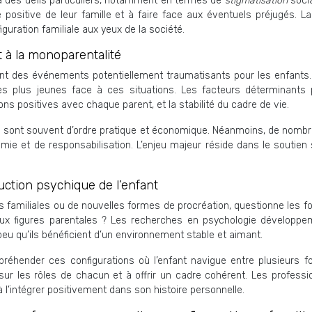
 des défis particuliers, notamment en termes de
stigmatisation
soci
 positive de leur famille et à faire face aux éventuels préjugés. L
uration familiale aux yeux de la société.
t à la monoparentalité
ent des événements potentiellement traumatisants pour les enfants
es plus jeunes face à ces situations. Les facteurs déterminants 
ons positives avec chaque parent, et la stabilité du cadre de vie.
is sont souvent d’ordre pratique et économique. Néanmoins, de nombr
 et de responsabilisation. L’enjeu majeur réside dans le soutien so
ruction psychique de l’enfant
ons familiales ou de nouvelles formes de procréation, questionne les fo
ux figures parentales ? Les recherches en psychologie développe
eu qu’ils bénéficient d’un environnement stable et aimant.
réhender ces configurations où l’enfant navigue entre plusieurs fo
r les rôles de chacun et à offrir un cadre cohérent. Les profession
à l’intégrer positivement dans son histoire personnelle.