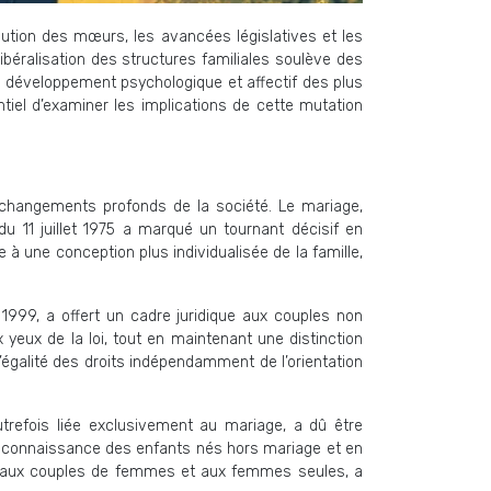
olution des mœurs, les avancées législatives et les
ibéralisation des structures familiales soulève des
e développement psychologique et affectif des plus
tiel d’examiner les implications de cette mutation
s changements profonds de la société. Le mariage,
 du 11 juillet 1975 a marqué un tournant décisif en
e à une conception plus individualisée de la famille,
n 1999, a offert un cadre juridique aux couples non
yeux de la loi, tout en maintenant une distinction
égalité des droits indépendamment de l’orientation
utrefois liée exclusivement au mariage, a dû être
a reconnaissance des enfants nés hors mariage et en
MA) aux couples de femmes et aux femmes seules, a