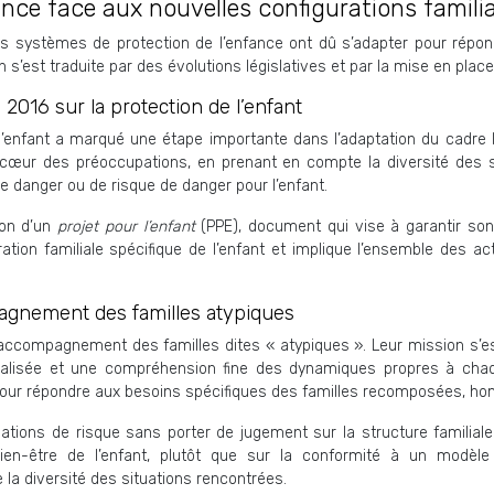
fance face aux nouvelles configurations famili
 les systèmes de protection de l’enfance ont dû s’adapter pour répo
n s’est traduite par des évolutions législatives et par la mise en pl
 2016 sur la protection de l’enfant
 l’enfant a marqué une étape importante dans l’adaptation du cadre 
u cœur des préoccupations, en prenant en compte la diversité des s
e danger ou de risque de danger pour l’enfant.
ion d’un
projet pour l’enfant
(PPE), document qui vise à garantir so
tion familiale spécifique de l’enfant et implique l’ensemble des ac
pagnement des familles atypiques
l’accompagnement des familles dites « atypiques ». Leur mission s’es
ualisée et une compréhension fine des dynamiques propres à chaqu
 pour répondre aux besoins spécifiques des familles recomposées, h
tuations de risque sans porter de jugement sur la structure familia
bien-être de l’enfant, plutôt que sur la conformité à un modèle 
a diversité des situations rencontrées.