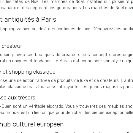
ur les fêtes de Noël. Les marchés de Noël, installés sur plusieurs p
rtisanaux et des dégustations gourmandes. Les marchés de Noël ouvr
 antiquités à Paris
 shopping va bien au-delà des boutiques de luxe. Découvrez des bouti
g créateur
opping, avec ses boutiques de créateurs, ses concept stores origina
ration uniques et tendance. Le Marais est connu pour son style uni
e et shopping classique
e une sélection raffinée de produits de luxe et de créateurs. D’au
lus classique mais tout aussi attrayante. Les grands magasins parisi
se aux trésors
Ouen sont un véritable eldorado. Vous y trouverez des meubles ancie
u monde, est un lieu unique pour dénicher des pièces exceptionnelle
n hub culturel européen