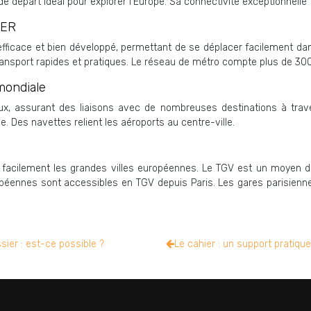
de départ idéal pour explorer l’Europe. Sa connectivité exceptionnelle
RER
icace et bien développé, permettant de se déplacer facilement dans 
ransport rapides et pratiques. Le réseau de métro compte plus de 300
mondiale
aux, assurant des liaisons avec de nombreuses destinations à trave
. Des navettes relient les aéroports au centre-ville.
e facilement les grandes villes européennes. Le TGV est un moyen d
opéennes sont accessibles en TGV depuis Paris. Les gares parisienne
ier : est-ce possible ?
Le cahier : un support pratiq