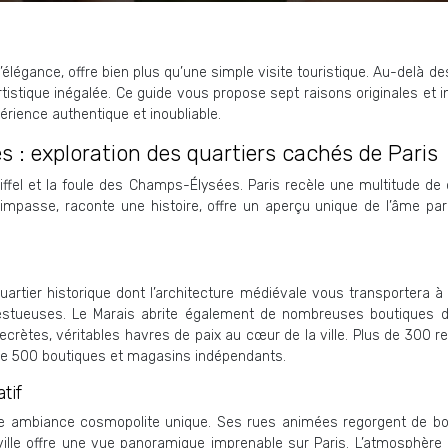
d’élégance, offre bien plus qu’une simple visite touristique. Au-delà
rtistique inégalée. Ce guide vous propose sept raisons originales et i
érience authentique et inoubliable.
: exploration des quartiers cachés de Paris
 Eiffel et la foule des Champs-Élysées. Paris recèle une multitude de 
impasse, raconte une histoire, offre un aperçu unique de l’âme pa
rtier historique dont l’architecture médiévale vous transportera à t
stueuses. Le Marais abrite également de nombreuses boutiques de
rètes, véritables havres de paix au cœur de la ville. Plus de 300 r
de 500 boutiques et magasins indépendants.
tif
re une ambiance cosmopolite unique. Ses rues animées regorgent de b
eville offre une vue panoramique imprenable sur Paris. L’atmosphère