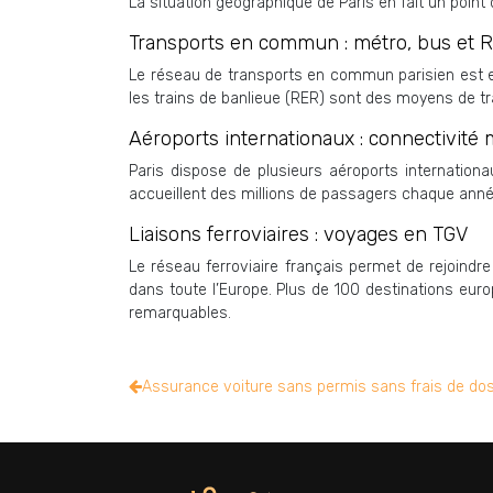
La situation géographique de Paris en fait un point 
Transports en commun : métro, bus et 
Le réseau de transports en commun parisien est eff
les trains de banlieue (RER) sont des moyens de t
Aéroports internationaux : connectivité 
Paris dispose de plusieurs aéroports internation
accueillent des millions de passagers chaque année
Liaisons ferroviaires : voyages en TGV
Le réseau ferroviaire français permet de rejoindr
dans toute l’Europe. Plus de 100 destinations eur
remarquables.
Assurance voiture sans permis sans frais de doss