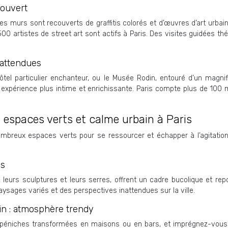
 ouvert
ù les murs sont recouverts de graffitis colorés et d’œuvres d’art u
500 artistes de street art sont actifs à Paris. Des visites guidées t
nattendues
tel particulier enchanteur, ou le Musée Rodin, entouré d’un magn
ne expérience plus intime et enrichissante. Paris compte plus de 10
 : espaces verts et calme urbain à Paris
ombreux espaces verts pour se ressourcer et échapper à l’agitation 
ns
 leurs sculptures et leurs serres, offrent un cadre bucolique et re
aysages variés et des perspectives inattendues sur la ville.
in : atmosphère trendy
s péniches transformées en maisons ou en bars, et imprégnez-vous d