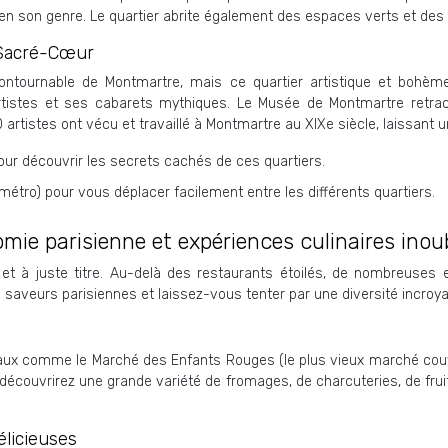
en son genre. Le quartier abrite également des espaces verts et des pa
u Sacré-Cœur
ontournable de Montmartre, mais ce quartier artistique et bohème 
tistes et ses cabarets mythiques. Le Musée de Montmartre retrace
artistes ont vécu et travaillé à Montmartre au XIXe siècle, laissant un
our découvrir les secrets cachés de ces quartiers.
métro) pour vous déplacer facilement entre les différents quartiers.
omie parisienne et expériences culinaires inou
t à juste titre. Au-delà des restaurants étoilés, de nombreuses 
 saveurs parisiennes et laissez-vous tenter par une diversité incroya
x comme le Marché des Enfants Rouges (le plus vieux marché couvert 
 découvrirez une grande variété de fromages, de charcuteries, de fr
élicieuses