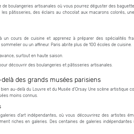
orge de boulangeries artisanales où vous pourrez déguster des baguette
es pâtisseries, des éclairs au chocolat aux macarons colorés, une v
 à un cours de cuisine et apprenez à préparer des spécialités f
ommelier ou un affineur. Paris abrite plus de 100 écoles de cuisine.
’avance, surtout en haute saison.
ur découvrir des boulangeries et pâtisseries artisanales.
u-delà des grands musées parisiens
e va bien au-delà du Louvre et du Musée d’Orsay. Une scène artistique
musées moins connus.
s
 galeries d’art indépendantes, où vous découvrirez des artistes ém
ment riches en galeries. Des centaines de galeries indépendantes son