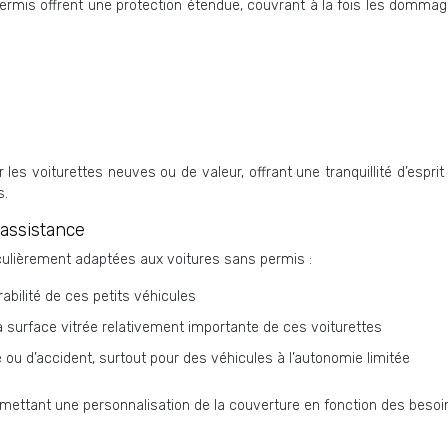
rmis offrent une protection étendue, couvrant à la fois les dommag
 les voiturettes neuves ou de valeur, offrant une tranquillité d’espri
s.
, assistance
iculièrement adaptées aux voitures sans permis :
rabilité de ces petits véhicules
a surface vitrée relativement importante de ces voiturettes
 ou d’accident, surtout pour des véhicules à l’autonomie limitée
ermettant une personnalisation de la couverture en fonction des beso