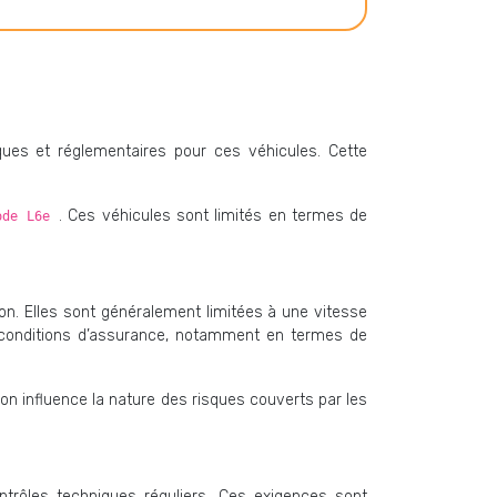
ques et réglementaires pour ces véhicules. Cette
. Ces véhicules sont limités en termes de
ode L6e
on. Elles sont généralement limitées à une vitesse
es conditions d’assurance, notamment en termes de
ion influence la nature des risques couverts par les
trôles techniques réguliers. Ces exigences sont