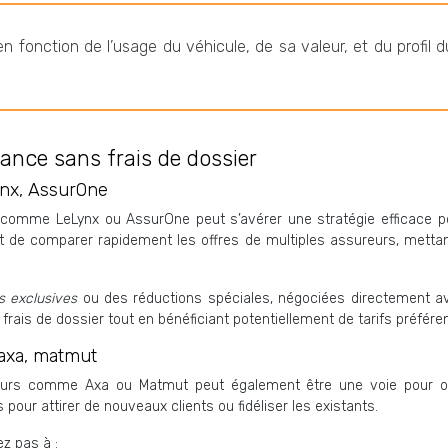
en fonction de l’usage du véhicule, de sa valeur, et du profil
ance sans frais de dossier
ynx, AssurOne
és comme LeLynx ou AssurOne peut s’avérer une stratégie efficace
t de comparer rapidement les offres de multiples assureurs, mettant
s exclusives
ou des réductions spéciales, négociées directement a
ais de dossier tout en bénéficiant potentiellement de tarifs préféren
 axa, matmut
eurs comme Axa ou Matmut peut également être une voie pour ob
our attirer de nouveaux clients ou fidéliser les existants.
z pas à :