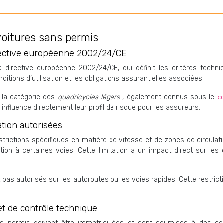
voitures sans permis
directive européenne 2002/24/CE
 directive européenne 2002/24/CE, qui définit les critères techni
nditions d’utilisation et les obligations assurantielles associées.
s la catégorie des
quadricycles légers
, également connus sous le
c
influence directement leur profil de risque pour les assureurs.
ation autorisées
rictions spécifiques en matière de vitesse et de zones de circulati
sation à certaines voies. Cette limitation a un impact direct sur l
 pas autorisés sur les autoroutes ou les voies rapides. Cette restrict
et de contrôle technique
s permis doivent être immatriculées et sont soumises à des con