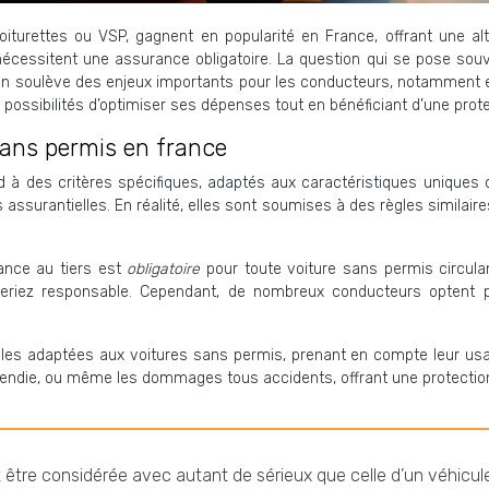
turettes ou VSP, gagnent en popularité en France, offrant une alte
écessitent une assurance obligatoire. La question qui se pose sou
tion soulève des enjeux importants pour les conducteurs, notamment 
s possibilités d’optimiser ses dépenses tout en bénéficiant d’une prot
sans permis en france
 à des critères spécifiques, adaptés aux caractéristiques uniques 
 assurantielles. En réalité, elles sont soumises à des règles similair
ance au tiers est
obligatoire
pour toute voiture sans permis circula
seriez responsable. Cependant, de nombreux conducteurs optent p
s adaptées aux voitures sans permis, prenant en compte leur usag
’incendie, ou même les dommages tous accidents, offrant une protectio
 être considérée avec autant de sérieux que celle d’un véhicule