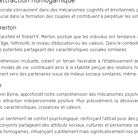
’attraction homogamique
iale s’enracinent dans des mécanismes cognitifs et émotionnels pro
rucial dans la formation des couples et contribuent à perpétuer les
 merton
zarsfeld et Robert K. Merton, postule que les individus ont tendance
’âge, l’ethnicité, le niveau d’éducation ou les valeurs. Dans le contex
s potentiels partageant des caractéristiques sociales similaires.
éhension mutuelle, créant un terrain favorable à l’établissement de l
de modes de vie, contribuant ainsi à la stabilité perçue des relati
ement vers des partenaires issus de milieux sociaux similaires, même 
e
 Donn Byrne, approfondit notre compréhension des mécanismes psych
une attraction interpersonnelle positive. Plus précisément, la déc
s caractéristiques, croyances et valeurs.
un sentiment de confort psychologique, renforçant l’attrait pour des p
conjoints partageant des attributs sociaux, culturels et personnels se
s homogames, influençant subtilement mais significativement nos pré