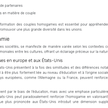
x de partenaires
s en matière de couple
a formation des couples homogames est essentiel pour appréhende
promouvoir une plus grande diversité dans les unions.
amie
s sociétés, se manifeste de manière variée selon les contextes cult
oniales entre les cultures, offrant un éclairage précieux sur la natu
es en europe et aux États-Unis
Unis présentent à la fois des similitudes et des différences notable
 être plus fortement liée au niveau d’éducation et à l’origine sociale
pays européens, comme l’Allemagne ou la France, peuvent renforc
nt par le biais de l’éducation, mais avec une emphase particulièr
tats-Unis peut paradoxalement renforcer l’homogamie en valorisant
nique plus prononcée aux États-Unis introduit une dimension sup