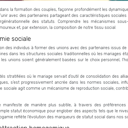
ns la formation des couples, façonne profondément les dynamiques re
’unir avec des partenaires partageant des caractéristiques sociales si
ntergénérationnelle des statuts. Comprendre les mécanismes so
oureux et, par extension, la composition de notre tissu social.
amie sociale
on des individus à former des unions avec des partenaires issus de 
ines dans les structures sociales traditionnelles où les mariages ét
 que les unions soient généralement basées sur le choix personnel, 
 stratifiées où le mariage servait d’outil de consolidation des all
atiques, s’est progressivement ancrée dans les normes sociales, 
 sociale agit comme un mécanisme de reproduction sociale, contribua
 manifeste de manière plus subtile, à travers des préférences 
imple statut économique pour englober des aspects tels que le nivea
homogamie reflète l’évolution des marqueurs de statut social dans nos