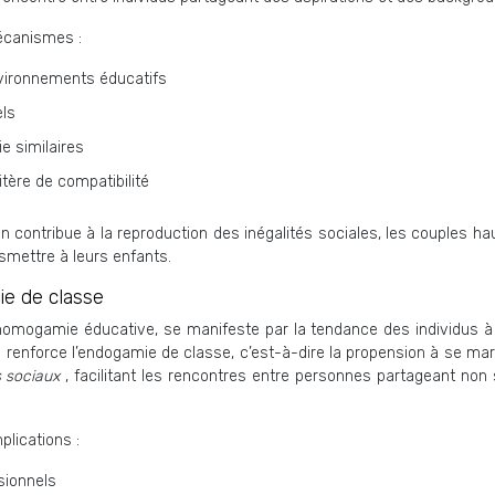
écanismes :
nvironnements éducatifs
els
ie similaires
tère de compatibilité
on contribue à la reproduction des inégalités sociales, les couples 
smettre à leurs enfants.
e de classe
l’homogamie éducative, se manifeste par la tendance des individus 
renforce l’endogamie de classe, c’est-à-dire la propension à se mari
 sociaux
, facilitant les rencontres entre personnes partageant non
lications :
sionnels