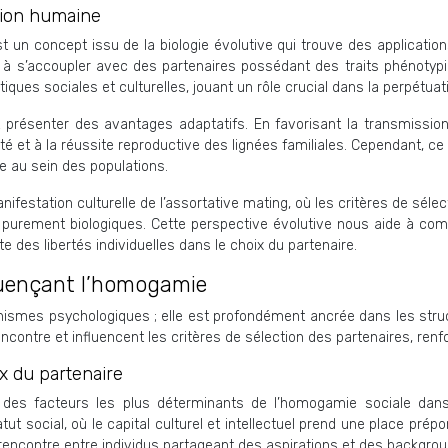
ution humaine
st un concept issu de la biologie évolutive qui trouve des applicatio
 s’accoupler avec des partenaires possédant des traits phénotypi
iques sociales et culturelles, jouant un rôle crucial dans la perpétuat
eut présenter des avantages adaptatifs. En favorisant la transmiss
lité et à la réussite reproductive des lignées familiales. Cependant,
lle au sein des populations.
station culturelle de l’assortative mating, où les critères de séle
fs purement biologiques. Cette perspective évolutive nous aide à co
des libertés individuelles dans le choix du partenaire.
luençant l’homogamie
ismes psychologiques ; elle est profondément ancrée dans les str
ncontre et influencent les critères de sélection des partenaires, re
x du partenaire
 des facteurs les plus déterminants de l’homogamie sociale dans
ut social, où le capital culturel et intellectuel prend une place prépo
e rencontre entre individus partageant des aspirations et des backgrou