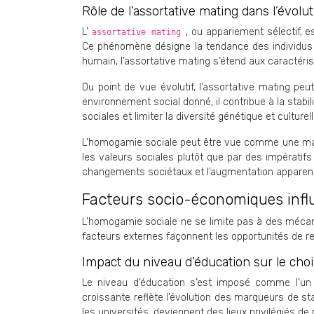
Rôle de l’assortative mating dans l’évol
L’
, ou appariement sélectif, e
assortative mating
Ce phénomène désigne la tendance des individus à
humain, l’assortative mating s’étend aux caractérist
Du point de vue évolutif, l’assortative mating p
environnement social donné, il contribue à la stabi
sociales et limiter la diversité génétique et culture
L’homogamie sociale peut être vue comme une manife
les valeurs sociales plutôt que par des impérati
changements sociétaux et l’augmentation apparente 
Facteurs socio-économiques inf
L’homogamie sociale ne se limite pas à des mécan
facteurs externes façonnent les opportunités de re
Impact du niveau d’éducation sur le choi
Le niveau d’éducation s’est imposé comme l’un
croissante reflète l’évolution des marqueurs de stat
les universités, deviennent des lieux privilégiés d