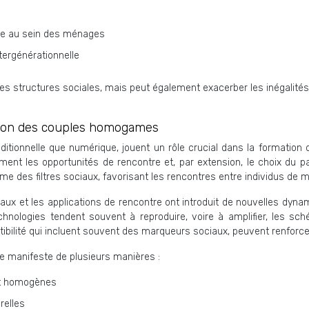
ue au sein des ménages
ntergénérationnelle
es structures sociales, mais peut également exacerber les inégalité
ation des couples homogames
aditionnelle que numérique, jouent un rôle crucial dans la formati
ement les opportunités de rencontre et, par extension, le choix du pa
 des filtres sociaux, favorisant les rencontres entre individus de mil
aux et les applications de rencontre ont introduit de nouvelles dyna
chnologies tendent souvent à reproduire, voire à amplifier, les s
tibilité qui incluent souvent des marqueurs sociaux, peuvent renforc
e manifeste de plusieurs manières :
nt homogènes
relles