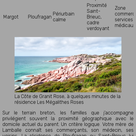
Proximité
Zone
Saint-
Périurbain
commerci
Margot
Ploufragan
Brieuc,
calme
services
cadre
médicaux
verdoyant
La Côte de Granit Rose, à quelques minutes de la
résidence Les Mégalithes Roses
Sur le terrain breton, les familles que j’accompagne
privilégient souvent la proximité géographique avec le
domicile actuel du parent. Un critère logique. Votre mère de
Lamballe connaît ses commerçants, son médecin, ses
voisins. La résidence de Ploufragan ou Saint-Brieuc lui