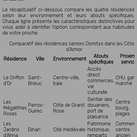
Le récapitulatif ci-dessous compare les quatre résidences
selon leur environnement et leurs atouts spécifiques.
Chaque ligne présente les caractéristiques distinctives pour
vous aider à identifier l’option correspondant aux habitudes
de votre proche.
Comparatif des résidences seniors Domitys dans les Côtes
d’Armor
Atouts
Proximi
Résidence
Ville
Environnement
spécifiques
service
Accès
direct
Le Griffon
Saint-
Centre-ville,
CHU, gare
commerces,
d’Or
Brieuc
baie
marché
vie
culturelle
Sentier des
Les
Centre
Perros-
Côte de Granit
douaniers,
Mégalithes
bourg,
Guirec
Rose
port de
Roses
plages
plaisance
Les
Patrimoine
Commerc
Jardins
Dinan
Cité médiévale
historique,
centre
d’Ahna
remparts
ancien