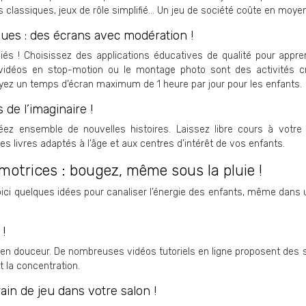
 classiques, jeux de rôle simplifié… Un jeu de société coûte en moye
ques : des écrans avec modération !
iés ! Choisissez des applications éducatives de qualité pour appr
 vidéos en stop-motion ou le montage photo sont des activités cr
voyez un temps d’écran maximum de 1 heure par jour pour les enfants.
 de l’imaginaire !
réez ensemble de nouvelles histoires. Laissez libre cours à votr
es livres adaptés à l’âge et aux centres d’intérêt de vos enfants.
 motrices : bougez, même sous la pluie !
 ! Voici quelques idées pour canaliser l’énergie des enfants, même da
!
r en douceur. De nombreuses vidéos tutoriels en ligne proposent des
 la concentration.
ain de jeu dans votre salon !