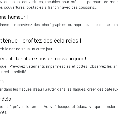
sez coussins, couvertures, meubles pour créer un parcours de motrici
es couvertures, obstacles à franchir avec des coussins…
onne humeur !
a danse ! Improvisez des chorégraphies ou apprenez une danse si
atténue : profitez des éclaircies !
vrir la nature sous un autre jour !
équat : la nature sous un nouveau jour !
que ! Prévoyez vêtements imperméables et bottes. Observez les anim
 cette activité.
ti !
ser dans les flaques d’eau ! Sauter dans les flaques, créer des batea
météo !
es et à prévoir le temps. Activité ludique et éducative qui stimulera 
ants.