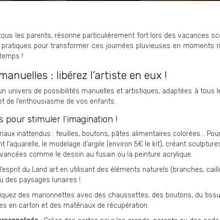
 tous les parents, résonne particulièrement fort lors des vacances sc
et pratiques pour transformer ces journées pluvieuses en moments ri
 temps !
anuelles : libérez l’artiste en eux !
ez un univers de possibilités manuelles et artistiques, adaptées à tous
 et de l’enthousiasme de vos enfants.
s pour stimuler l’imagination !
iaux inattendus : feuilles, boutons, pâtes alimentaires colorées… Pour 
t l’aquarelle, le modelage d’argile (environ 5€ le kit), créant sculptu
avancées comme le dessin au fusain ou la peinture acrylique.
’esprit du Land art en utilisant des éléments naturels (branches, caill
ou des paysages lunaires !
iquez des marionnettes avec des chaussettes, des boutons, du tissu
îtes en carton et des matériaux de récupération.