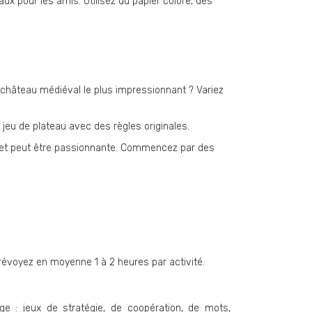
x pour les amis. Utilisez du papier coloré, des
e château médiéval le plus impressionnant ? Variez
 jeu de plateau avec des règles originales.
rochet peut être passionnante. Commencez par des
Prévoyez en moyenne 1 à 2 heures par activité.
ge : jeux de stratégie, de coopération, de mots,