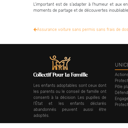
L’important est de s’adapter à l’humeur et aux en
moments de partage et de découvertes inoubliable
Assurance voiture sans permis sans frais de doss
UNIC
Action
Protec
Les enfants adoptables sont ceux dont
Pôle pl
les parents ou le conseil de famille ont
Défendr
consenti à la décision. Les pupilles de
Engage
l’État et les enfants déclarés
Protec
abandonnés peuvent aussi être
adoptés.