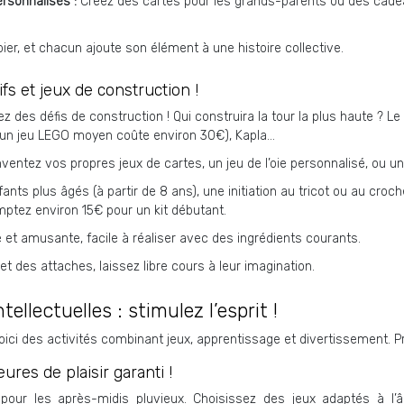
ersonnalisés :
Créez des cartes pour les grands-parents ou des cadeau
ier, et chacun ajoute son élément à une histoire collective.
ifs et jeux de construction !
z des défis de construction ! Qui construira la tour la plus haute ? L
 (un jeu LEGO moyen coûte environ 30€), Kapla…
nventez vos propres jeux de cartes, un jeu de l’oie personnalisé, ou un
fants plus âgés (à partir de 8 ans), une initiation au tricot ou au c
mptez environ 15€ pour un kit débutant.
e et amusante, facile à réaliser avec des ingrédients courants.
 et des attaches, laissez libre cours à leur imagination.
tellectuelles : stimulez l’esprit !
 Voici des activités combinant jeux, apprentissage et divertissement. 
ures de plaisir garanti !
pour les après-midis pluvieux. Choisissez des jeux adaptés à l’â