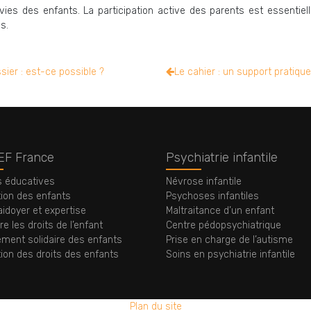
vies des enfants. La participation active des parents est essentie
s.
ier : est-ce possible ?
Le cahier : un support pratiq
EF France
Psychiatrie infantile
s éducatives
Névrose infantile
tion des enfants
Psychoses infantiles
aidoyer et expertise
Maltraitance d’un enfant
e les droits de l’enfant
Centre pédopsychiatrique
ment solidaire des enfants
Prise en charge de l’autisme
tion des droits des enfants
Soins en psychiatrie infantile
Plan du site